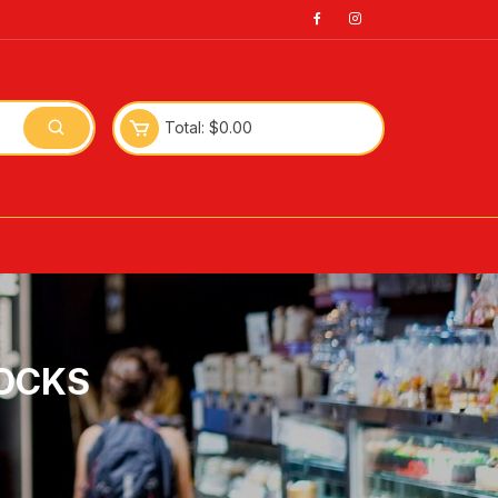
Total:
$
0.00
OCKS