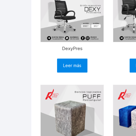
DexyPres
Leer más