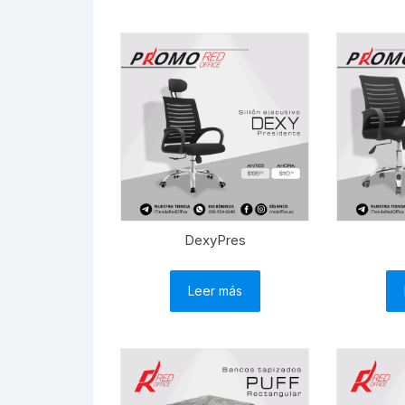
DexyPres
Leer más