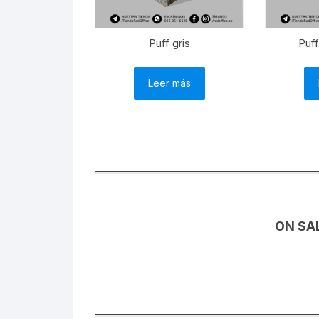
Puff gris
Puff
Leer más
ON SA