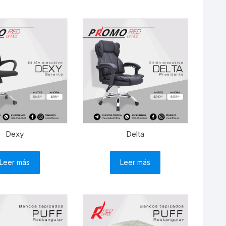
Dexy
Delta
Leer más
Leer más