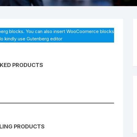
Butacas
Cajoneras
erg blocks. You can also insert WooCoomerce blocks
Casilleros
 do kindly use Gutenberg editor
Counter
Escritorios
KED PRODUCTS
Libreros
Mesas
Metalicos
Muebles de Oficinas
LLING PRODUCTS
Puff