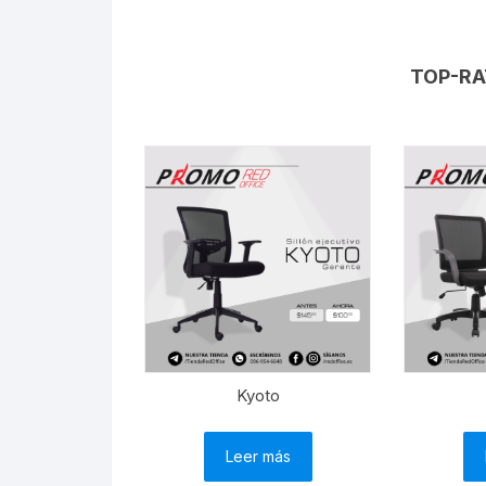
TOP-RA
Kyoto
Leer más