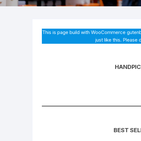
This is page build with WooCommerce gutenb
just like this. Please
HANDPIC
BEST SE